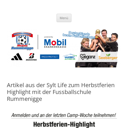
Zum
Inhalt
Fussballschule Michael
springen
Trainieren wie die Profis
Rummenigge
Menü
Artikel aus der Sylt Life zum Herbstferien
Highlight mit der Fussballschule
Rummenigge