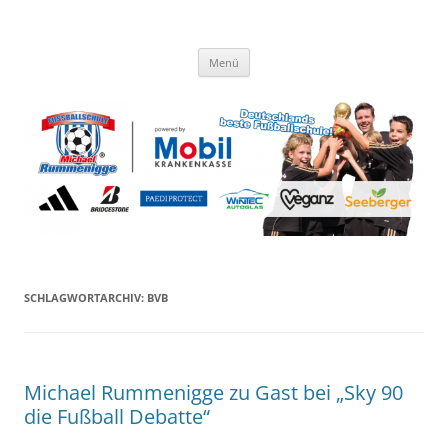
Zum
Inhalt
Fussballschule Michael
springen
Trainieren wie die Profis
Rummenigge
Menü
SCHLAGWORTARCHIV:
BVB
Michael Rummenigge zu Gast bei „Sky 90
die Fußball Debatte“