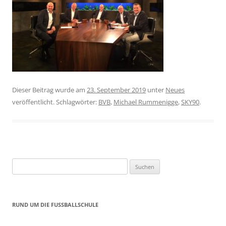
Dieser Beitrag wurde am
23. September 2019
unter
Neues
veröffentlicht. Schlagwörter:
BVB
,
Michael Rummenigge
,
SKY90
.
Suchen
nach:
RUND UM DIE FUSSBALLSCHULE