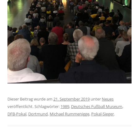
Dieser Beitrag wurde am
21. September 2019
unter
Neues
veröffentlicht. Schlagwörter:
1989
,
Deutsches Fußball Museum
,
DFB-Pokal
,
Dortmund
,
Michael Rummenigge
,
Pokal-Sieger
.